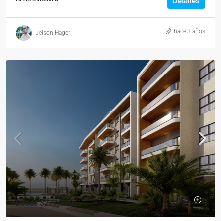
Detalles
hace 3 años
Jeison Hager
Desde
$277,750