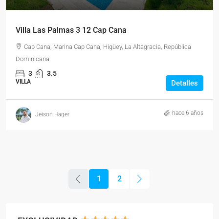
Villa Las Palmas 3 12 Cap Cana
Cap Cana, Marina Cap Cana, Higüey, La Altagracia, República
Dominicana
3
3.5
VILLA
Detalles
hace 6 años
Jeison Hager
1
2