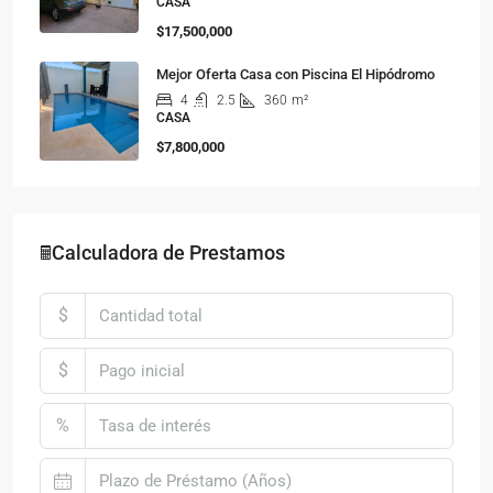
CASA
$17,500,000
Mejor Oferta Casa con Piscina El Hipódromo
4
2.5
360
m²
CASA
$7,800,000
🖩Calculadora de Prestamos
$
$
%