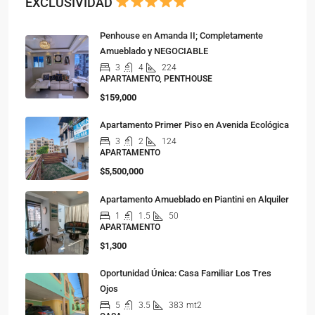
EXCLUSIVIDAD
Penhouse en Amanda II; Completamente
Amueblado y NEGOCIABLE
3
4
224
APARTAMENTO, PENTHOUSE
$159,000
Apartamento Primer Piso en Avenida Ecológica
3
2
124
APARTAMENTO
$5,500,000
Apartamento Amueblado en Piantini en Alquiler
1
1.5
50
APARTAMENTO
$1,300
Oportunidad Única: Casa Familiar Los Tres
Ojos
5
3.5
383
mt2