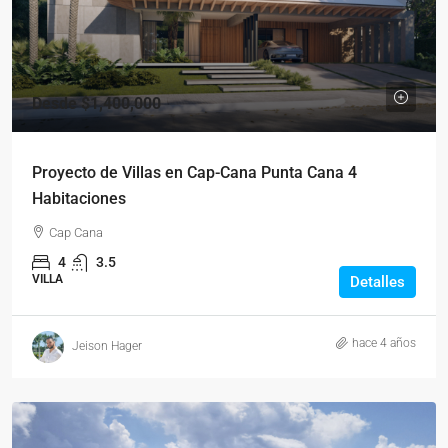
Desde
$1,400,000
Proyecto de Villas en Cap-Cana Punta Cana 4
Habitaciones
Cap Cana
4
3.5
VILLA
Detalles
hace 4 años
Jeison Hager