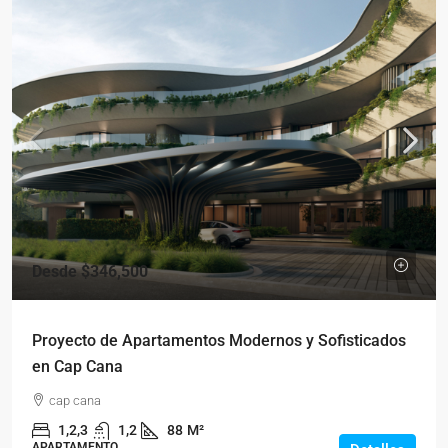
Desde
$346,500
Proyecto de Apartamentos Modernos y Sofisticados
en Cap Cana
cap cana
1,2,3
1,2
88
M²
APARTAMENTO