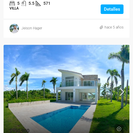
5
5.5
571
VILLA
Detalles
hace 5 años
Jeison Hager
$950,000