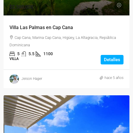
$2,500,000
Villa Las Palmas en Cap Cana
Cap Cana, Marina Cap Cana, Higüey, La Altagracia, República
Dominicana
5
5.5
1100
VILLA
Detalles
hace 5 años
Jeison Hager