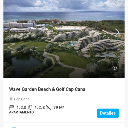
Desde
$255,875
Wave Garden Beach & Golf Cap Cana
Cap Cana
1, 2,3
1, 2, 3
79
M²
APARTAMENTO
Detalles