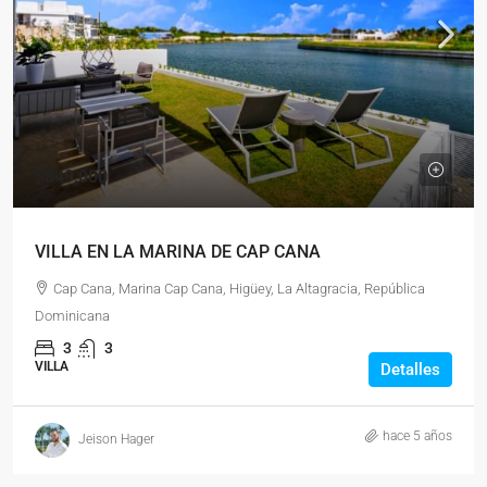
$849,000
VILLA EN LA MARINA DE CAP CANA
Cap Cana, Marina Cap Cana, Higüey, La Altagracia, República
Dominicana
3
3
VILLA
Detalles
hace 5 años
Jeison Hager