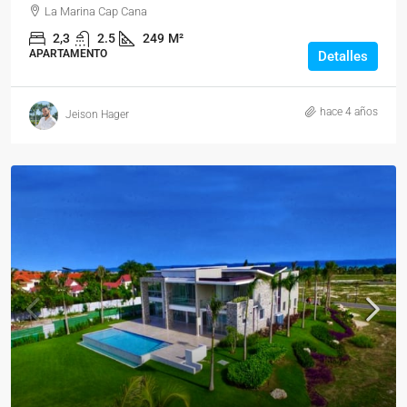
La Marina Cap Cana
2,3
2.5
249
M²
APARTAMENTO
Detalles
hace 4 años
Jeison Hager