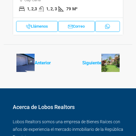
1, 2,3
1, 2, 3
79
M²
Llámenos
Correo
Anterior
Siguiente
Acerca de Lobos Realtors
Lobos Realtors somos una empresa de Bienes Raíces con
años de experiencia el mercado inmobiliario de la República