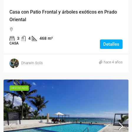
Casa con Patio Frontal y árboles exóticos en Prado
Oriental
3
4
468
m²
CASA
Detalles
hace 4 años
Dharwin Solís
DESTACADO