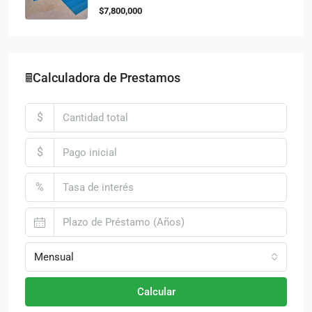
$7,800,000
🖩Calculadora de Prestamos
$
$
%
Mensual
Calcular