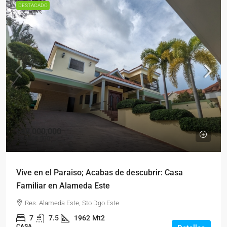
DESTACADO
$48,000,000
$36,000,000
Vive en el Paraiso; Acabas de descubrir: Casa
Familiar en Alameda Este
Res. Alameda Este, Sto Dgo Este
7
7.5
1962
Mt2
CASA