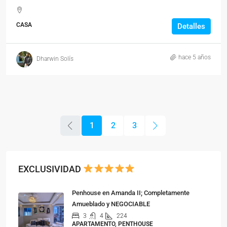
CASA
Detalles
hace 5 años
Dharwin Solís
1
2
3
EXCLUSIVIDAD
Penhouse en Amanda II; Completamente
Amueblado y NEGOCIABLE
3
4
224
APARTAMENTO, PENTHOUSE