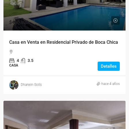
$450,000
Casa en Venta en Residencial Privado de Boca Chica
4
3.5
CASA
Detalles
hace 4 años
Dharwin Solís