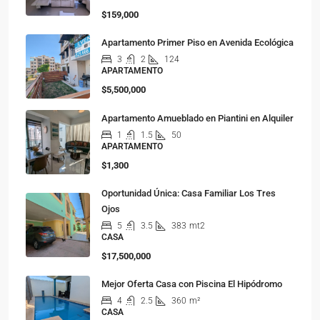
$159,000
Apartamento Primer Piso en Avenida Ecológica
3
2
124
APARTAMENTO
$5,500,000
Apartamento Amueblado en Piantini en Alquiler
1
1.5
50
APARTAMENTO
$1,300
Oportunidad Única: Casa Familiar Los Tres
Ojos
5
3.5
383
mt2
CASA
$17,500,000
Mejor Oferta Casa con Piscina El Hipódromo
4
2.5
360
m²
CASA