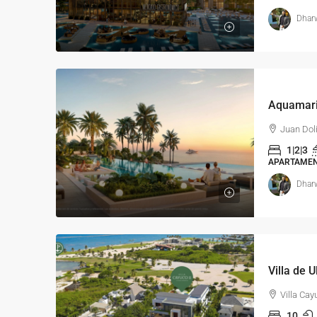
Dharw
Juan Doli
1|2|3
APARTAME
Dharw
Villa de 
Villa Ca
10