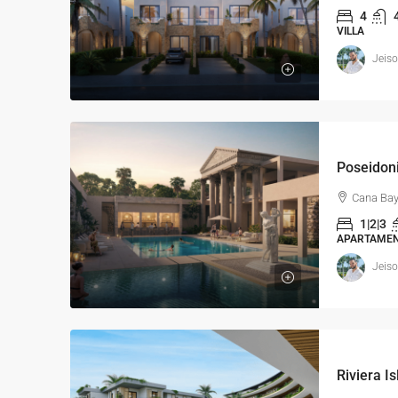
4
VILLA
Jeis
Cana Bay
1|2|3
APARTAME
Jeis