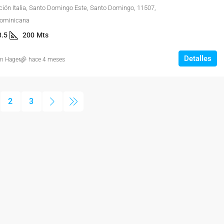
ción Italia, Santo Domingo Este, Santo Domingo, 11507,
Dominicana
3.5
200
Mts
Detalles
on Hager
hace 4 meses
2
3