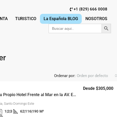
+1 (829) 666 0008
NTA
TURISTICO
La Española BLOG
NOSOTROS
Botón de búsqu
Buscar:
er
Ordenar por:
Orden por defecto
Desde
$305,000
Coralia: Tu Propio Hotel Frente al Mar en la AV. España
ña, Santo Domingo Este
1|2|3
62|116|190
M²
EL