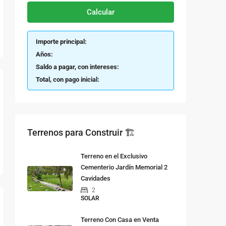
Calcular
Importe principal:
Años:
Saldo a pagar, con intereses:
Total, con pago inicial:
Terrenos para Construir 🏗
Terreno en el Exclusivo
Cementerio Jardín Memorial 2
Cavidades
2
SOLAR
Terreno Con Casa en Venta