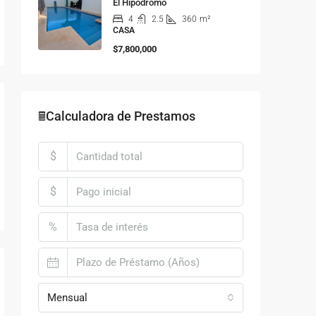
El Hipódromo
4
2.5
360
m²
CASA
$7,800,000
🖩Calculadora de Prestamos
$
$
%
Mensual