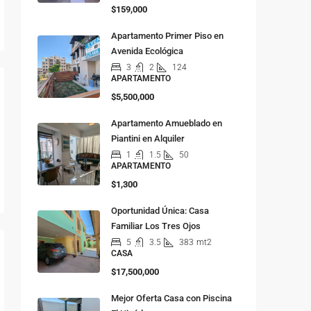
$159,000
Apartamento Primer Piso en
Avenida Ecológica
3
2
124
APARTAMENTO
$5,500,000
Apartamento Amueblado en
Piantini en Alquiler
1
1.5
50
APARTAMENTO
$1,300
Oportunidad Única: Casa
Familiar Los Tres Ojos
5
3.5
383
mt2
CASA
$17,500,000
Mejor Oferta Casa con Piscina