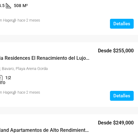
4.5
508
M²
on Hager
hace 2 meses
Detalles
Desde
$255,000
Poseidonia Residences El Renacimiento del Lujo Clásico en el Caribe
, Bavaro, Playa Arena Gorda
1|2
NTO
on Hager
hace 2 meses
Detalles
Desde
$249,000
Riviera Island Apartamentos de Alto Rendimiento en Zona Hotelera de Bávaro