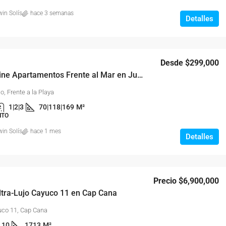
in Solís
hace 3 semanas
Detalles
Desde
$299,000
Aquamarine Apartamentos Frente al Mar en Juan Dolio
o, Frente a la Playa
1|2|3
70|118|169
M²
NTO
in Solís
hace 1 mes
Detalles
Precio
$6,900,000
Ultra-Lujo Cayuco 11 en Cap Cana
yuco 11, Cap Cana
10
1713
M²