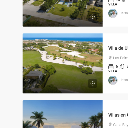
VILLA
Jeis
Villa de 
Las Palm
6
VILLA
Jeis
Villas en
Cana Bay