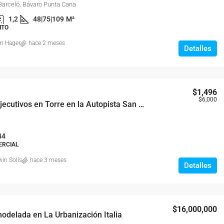
Barceló, Bávaro Punta Cana
1,2
48|75|109
M²
NTO
on Hager
hace 2 meses
Detalles
$1,496
$6,000
Locales Ejecutivos en Torre en la Autopista San Isidro
44
ERCIAL
in Solís
hace 3 meses
Detalles
$16,000,000
delada en La Urbanización Italia