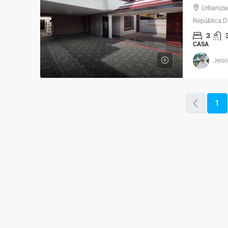
Urbaniza
República 
3
CASA
Jeis
1