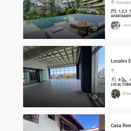
Avenida 
1,2,3
APARTAME
Jeis
6
LOCAL COM
Dharw
Casa Remo