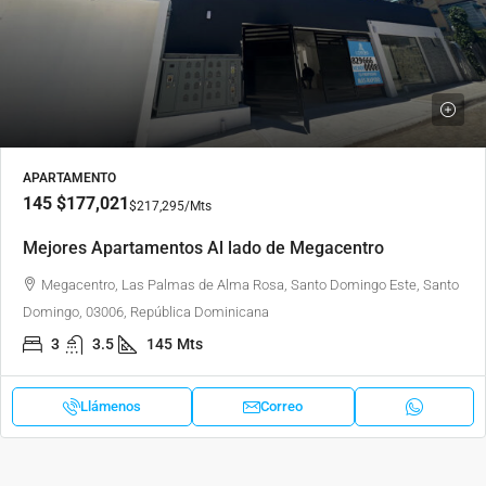
APARTAMENTO
145
$177,021
$217,295
/Mts
Mejores Apartamentos Al lado de Megacentro
Megacentro, Las Palmas de Alma Rosa, Santo Domingo Este, Santo
Domingo, 03006, República Dominicana
3
3.5
145
Mts
Llámenos
Correo