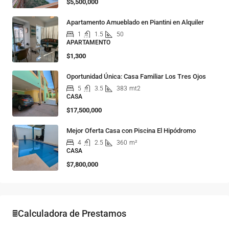
$5,500,000
Apartamento Amueblado en Piantini en Alquiler
1
1.5
50
APARTAMENTO
$1,300
Oportunidad Única: Casa Familiar Los Tres Ojos
5
3.5
383
mt2
CASA
$17,500,000
Mejor Oferta Casa con Piscina El Hipódromo
4
2.5
360
m²
CASA
$7,800,000
🖩Calculadora de Prestamos