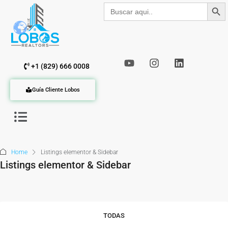
Botón de b
Buscar:
+1 (829) 666 0008
Guía Cliente Lobos
Home
Listings elementor & Sidebar
Listings elementor & Sidebar
TODAS