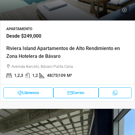
APARTAMENTO
Desde
$249,000
Riviera Island Apartamentos de Alto Rendimiento en
Zona Hotelera de Bávaro
Avenida Barceló, Bávaro Punta Cana
1,2,3
1,2
48|75|109
M²
Llámenos
Correo