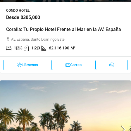
CONDO HOTEL
Desde
$305,000
Coralia: Tu Propio Hotel Frente al Mar en la AV. España
Av. España, Santo Domingo Este
1|2|3
1|2|3
62|116|190
M²
Llámenos
Correo