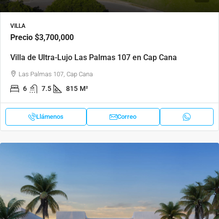
VILLA
Precio
$3,700,000
Villa de Ultra-Lujo Las Palmas 107 en Cap Cana
Las Palmas 107, Cap Cana
6
7.5
815
M²
Llámenos
Correo