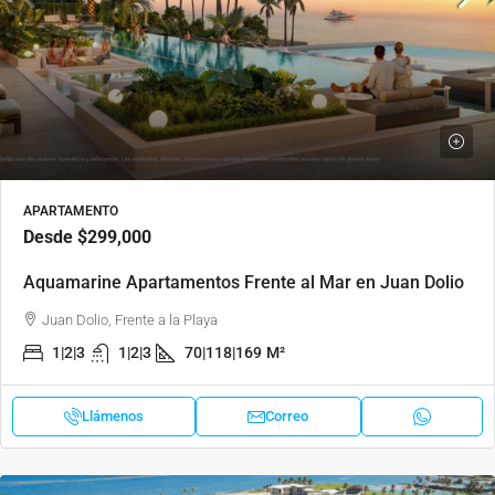
APARTAMENTO
Desde
$299,000
Aquamarine Apartamentos Frente al Mar en Juan Dolio
Juan Dolio, Frente a la Playa
1|2|3
1|2|3
70|118|169
M²
Llámenos
Correo