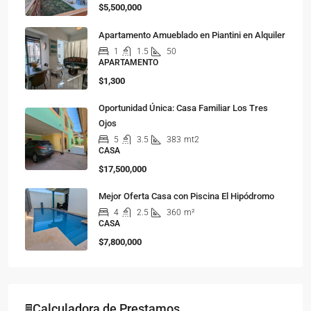
$5,500,000
Apartamento Amueblado en Piantini en Alquiler
1
1.5
50
APARTAMENTO
$1,300
Oportunidad Única: Casa Familiar Los Tres
Ojos
5
3.5
383
mt2
CASA
$17,500,000
Mejor Oferta Casa con Piscina El Hipódromo
4
2.5
360
m²
CASA
$7,800,000
🖩Calculadora de Prestamos