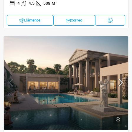
4
4.5
508
M²
Llámenos
Correo