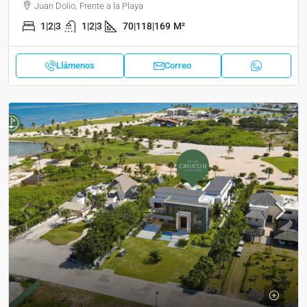
Juan Dolio, Frente a la Playa
1|2|3
1|2|3
70|118|169
M²
Llámenos
Correo