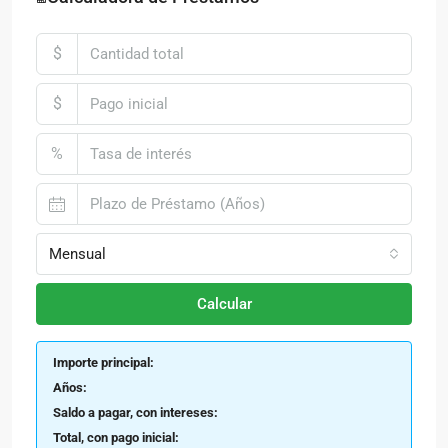
$
$
%
Mensual
Calcular
Importe principal:
Años:
Saldo a pagar, con intereses:
Total, con pago inicial: