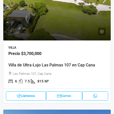
VILLA
Precio
$3,700,000
Villa de Ultra-Lujo Las Palmas 107 en Cap Cana
Las Palmas 107, Cap Cana
6
7.5
815
M²
Llámenos
Correo