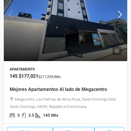
APARTAMENTO
145
$177,021
$217,295
/Mts
Mejores Apartamentos Al lado de Megacentro
Megacentro, Las Palmas de Alma Rosa, Santo Domingo Este,
Santo Domingo, 03006, República Dominicana
3
3.5
145
Mts