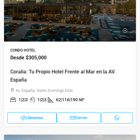
CONDO HOTEL
Desde
$305,000
Coralia: Tu Propio Hotel Frente al Mar en la AV.
España
Av. España, Santo Domingo Este
1|2|3
1|2|3
62|116|190
M²
Llámenos
Correo