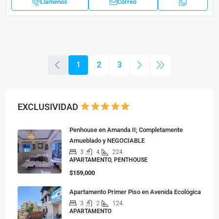
Llámenos
Correo
1
2
3
EXCLUSIVIDAD
Penhouse en Amanda II; Completamente
Amueblado y NEGOCIABLE
3
4
224
APARTAMENTO, PENTHOUSE
$159,000
Apartamento Primer Piso en Avenida Ecológica
3
2
124
APARTAMENTO