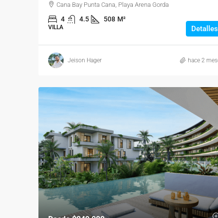
Cana Bay Punta Cana, Playa Arena Gorda
4
4.5
508
M²
VILLA
Detalles
Jeison Hager
hace 2 mes