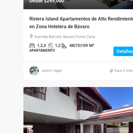
Desde
$249,000
Riviera Island Apartamentos de Alto Rendimient
en Zona Hotelera de Bávaro
Avenida Barceló, Bávaro Punta Cana
1,2,3
1,2
48|75|109
M²
APARTAMENTO
Detalles
Jeison Hager
hace 2 mes