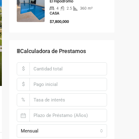
El Hipódromo
4
2.5
360
m²
CASA
$7,800,000
🖩Calculadora de Prestamos
$
$
%
Mensual