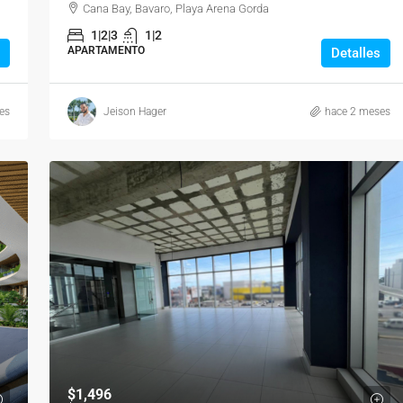
Cana Bay, Bavaro, Playa Arena Gorda
1|2|3
1|2
APARTAMENTO
Detalles
es
Jeison Hager
hace 2 meses
$1,496