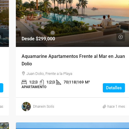
Desde
$299,000
Aquamarine Apartamentos Frente al Mar en Juan
Dolio
Juan Dolio, Frente a la Playa
1|2|3
1|2|3
70|118|169
M²
APARTAMENTO
Detalles
as
Dharwin Solís
hace 1 mes