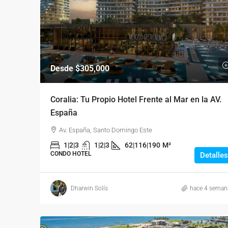
Desde
$305,000
Coralia: Tu Propio Hotel Frente al Mar en la AV.
España
Av. España, Santo Domingo Este
1|2|3
1|2|3
62|116|190
M²
CONDO HOTEL
Detalles
Dharwin Solís
hace 4 seman