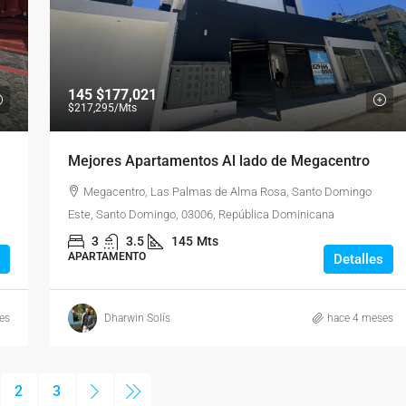
145
$177,021
$217,295
/Mts
Mejores Apartamentos Al lado de Megacentro
Megacentro, Las Palmas de Alma Rosa, Santo Domingo
Este, Santo Domingo, 03006, República Dominicana
3
3.5
145
Mts
APARTAMENTO
Detalles
es
Dharwin Solís
hace 4 meses
2
3