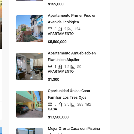
$159,000
Apartamento Primer Piso en
Avenida Ecológica
3
2
124
APARTAMENTO
$5,500,000
Apartamento Amueblado en
Piantini en Alquiler
1
1.5
50
APARTAMENTO
$1,300
Oportunidad Única: Casa
Familiar Los Tres Ojos
5
3.5
383
mt2
CASA
$17,500,000
Mejor Oferta Casa con Piscina