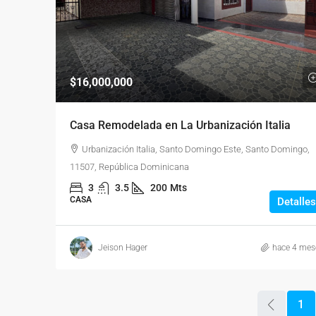
$16,000,000
Casa Remodelada en La Urbanización Italia
Urbanización Italia, Santo Domingo Este, Santo Domingo,
11507, República Dominicana
3
3.5
200
Mts
CASA
Detalles
Jeison Hager
hace 4 mes
1