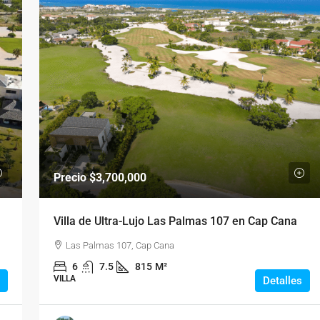
Precio
$3,700,000
Villa de Ultra-Lujo Las Palmas 107 en Cap Cana
Las Palmas 107, Cap Cana
6
7.5
815
M²
VILLA
Detalles