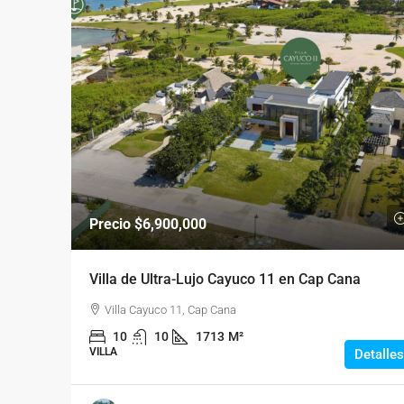
Precio
$6,900,000
Villa de Ultra-Lujo Cayuco 11 en Cap Cana
Villa Cayuco 11, Cap Cana
10
10
1713
M²
VILLA
Detalles