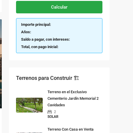
Calcular
Importe principal:
Años:
Saldo a pagar, con intereses:
Total, con pago inicial:
Terrenos para Construir 🏗
Terreno en el Exclusivo
Cementerio Jardín Memorial 2
Cavidades
2
SOLAR
Terreno Con Casa en Venta