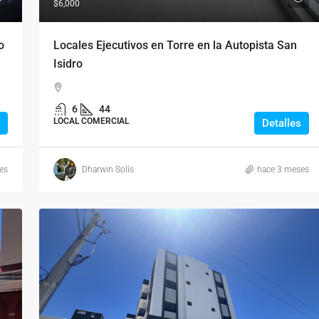
$6,000
o
Locales Ejecutivos en Torre en la Autopista San
Isidro
6
44
LOCAL COMERCIAL
Detalles
es
Dharwin Solís
hace 3 meses