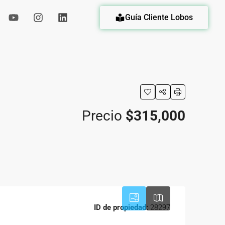
Guía Cliente Lobos
eda
Precio
$315,000
ID de propiedad:
28297