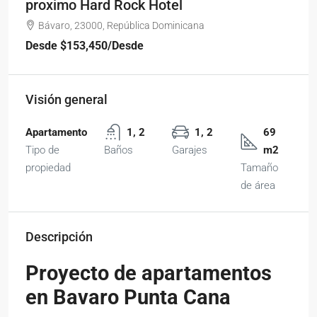
proximo Hard Rock Hotel
Bávaro, 23000, República Dominicana
Desde
$153,450
/Desde
Visión general
Apartamento
1, 2
1, 2
69
Tipo de
Baños
Garajes
m2
propiedad
Tamaño
de área
Descripción
Proyecto de apartamentos
en Ba
varo Punta Cana