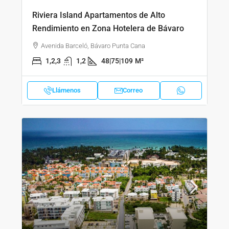
Riviera Island Apartamentos de Alto
Rendimiento en Zona Hotelera de Bávaro
Avenida Barceló, Bávaro Punta Cana
1,2,3
1,2
48|75|109
M²
Llámenos
Correo