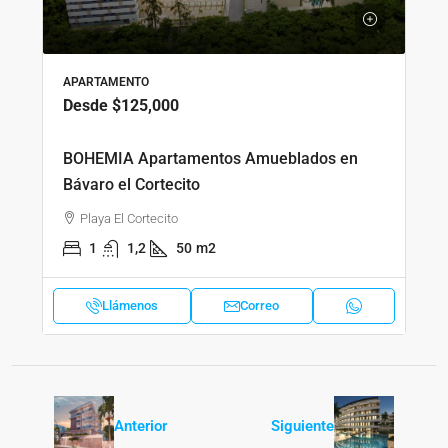
APARTAMENTO
Desde
$125,000
BOHEMIA Apartamentos Amueblados en
Bávaro el Cortecito
Playa El Cortecito
1
1,2
50
m2
Llámenos
Correo
Anterior
Siguiente