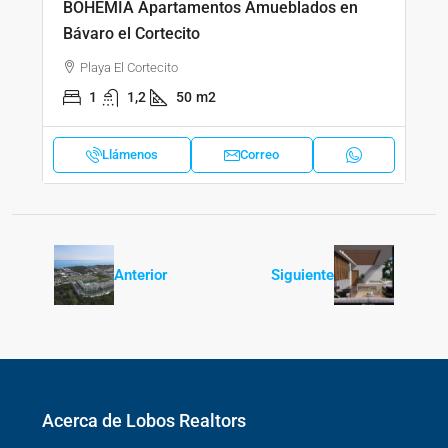
BOHEMIA Apartamentos Amueblados en
Bávaro el Cortecito
Playa El Cortecito
1
1,2
50
m2
Llámenos
Correo
Anterior
Siguiente
Acerca de Lobos Realtors