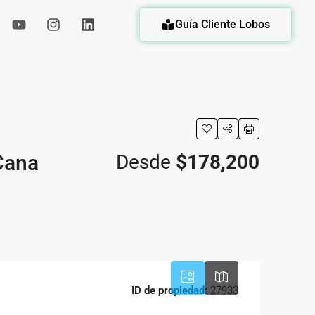
Guía Cliente Lobos
eda
Cana
Desde
$178,200
ID de propiedad:
27933