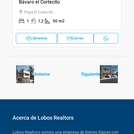
Bávaro el Cortecito
Playa El Cortecito
1
1,2
50
m2
Llámenos
Correo
Anterior
Siguiente
Acerca de Lobos Realtors
Lobos Realtors somos una empresa de Bienes Raíces con