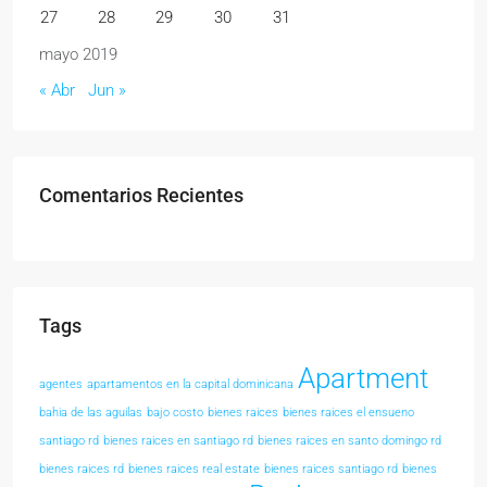
27
28
29
30
31
mayo 2019
« Abr
Jun »
Comentarios Recientes
Tags
Apartment
agentes
apartamentos en la capital dominicana
bahia de las aguilas
bajo costo
bienes raices
bienes raices el ensueno
santiago rd
bienes raices en santiago rd
bienes raices en santo domingo rd
bienes raices rd
bienes raices real estate
bienes raices santiago rd
bienes