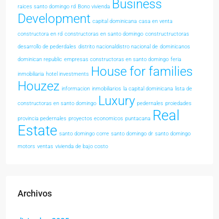
Business
raices santo domingo rd
Bono vivienda
Development
capital dominicana
casa en venta
constructora en rd
constructoras en santo domingo
constructructoras
desarrollo de pederdales
distrito nacionaldistro nacional de
dominicanos
dominican republic
empresas constructoras en santo domingo
feria
House for families
inmobiliaria
hotel investments
Houzez
informacion
inmobiliarios
la capital dominicana
lista de
Luxury
constructoras en santo domingo
pedernales
proiedades
Real
provincia pedernales
proyectos economicos
puntacana
Estate
santo domingo corre
santo domingo dr
santo domingo
motors
ventas
vivienda de bajo costo
Archivos