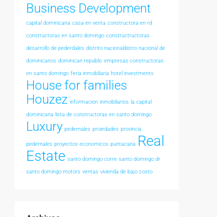
Business Development
capital dominicana
casa en venta
constructora en rd
constructoras en santo domingo
constructructoras
desarrollo de pederdales
distrito nacionaldistro nacional de
dominicanos
dominican republic
empresas constructoras
en santo domingo
feria inmobiliaria
hotel investments
House for families
Houzez
informacion
inmobiliarios
la capital
dominicana
lista de constructoras en santo domingo
Luxury
pedernales
proiedades
provincia
Real
pedernales
proyectos economicos
puntacana
Estate
santo domingo corre
santo domingo dr
santo domingo motors
ventas
vivienda de bajo costo