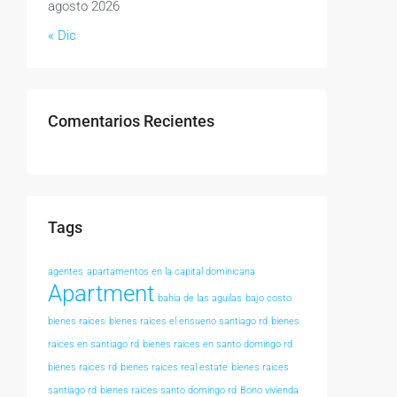
agosto 2026
« Dic
Comentarios Recientes
Tags
agentes
apartamentos en la capital dominicana
Apartment
bahia de las aguilas
bajo costo
bienes raices
bienes raices el ensueno santiago rd
bienes
raices en santiago rd
bienes raices en santo domingo rd
bienes raices rd
bienes raices real estate
bienes raices
santiago rd
bienes raices santo domingo rd
Bono vivienda