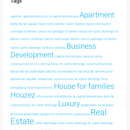
Tags
Apartment
agentes
apartamentos en la capital dominicana
bahia de las aguilas
bajo costo
bienes raices
bienes raices el ensueno
santiago rd
bienes raices en santiago rd
bienes raices en santo domingo rd
bienes raices rd
bienes raices real estate
bienes raices santiago rd
bienes
Business
raices santo domingo rd
Bono vivienda
Development
capital dominicana
casa en venta
constructora en rd
constructoras en santo domingo
constructructoras
desarrollo de pederdales
distrito nacionaldistro nacional de
dominicanos
dominican republic
empresas constructoras en santo domingo
feria
House for families
inmobiliaria
hotel investments
Houzez
informacion
inmobiliarios
la capital dominicana
lista de
Luxury
constructoras en santo domingo
pedernales
proiedades
Real
provincia pedernales
proyectos economicos
puntacana
Estate
santo domingo corre
santo domingo dr
santo domingo