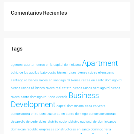
Comentarios Recientes
Tags
Apartment
agentes
apartamentos en la capital dominicana
bahia de las aguilas
bajo costo
bienes raices
bienes raices el ensueno
santiago rd
bienes raices en santiago rd
bienes raices en santo domingo rd
bienes raices rd
bienes raices real estate
bienes raices santiago rd
bienes
Business
raices santo domingo rd
Bono vivienda
Development
capital dominicana
casa en venta
constructora en rd
constructoras en santo domingo
constructructoras
desarrollo de pederdales
distrito nacionaldistro nacional de
dominicanos
dominican republic
empresas constructoras en santo domingo
feria