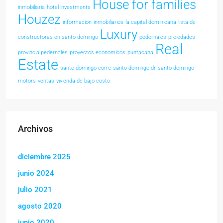
House for families
inmobiliaria
hotel investments
Houzez
informacion
inmobiliarios
la capital dominicana
lista de
Luxury
constructoras en santo domingo
pedernales
proiedades
Real
provincia pedernales
proyectos economicos
puntacana
Estate
santo domingo corre
santo domingo dr
santo domingo
motors
ventas
vivienda de bajo costo
Archivos
diciembre 2025
junio 2024
julio 2021
agosto 2020
junio 2020