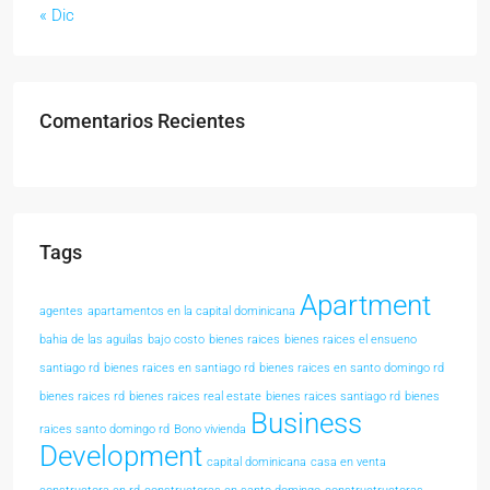
« Dic
Comentarios Recientes
Tags
Apartment
agentes
apartamentos en la capital dominicana
bahia de las aguilas
bajo costo
bienes raices
bienes raices el ensueno
santiago rd
bienes raices en santiago rd
bienes raices en santo domingo rd
bienes raices rd
bienes raices real estate
bienes raices santiago rd
bienes
Business
raices santo domingo rd
Bono vivienda
Development
capital dominicana
casa en venta