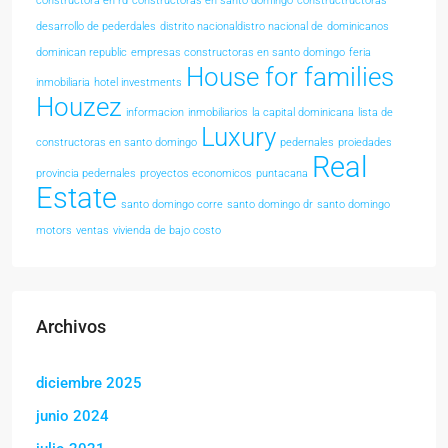
constructora en rd
constructoras en santo domingo
constructructoras
desarrollo de pederdales
distrito nacionaldistro nacional de
dominicanos
dominican republic
empresas constructoras en santo domingo
feria
House for families
inmobiliaria
hotel investments
Houzez
informacion
inmobiliarios
la capital dominicana
lista de
Luxury
constructoras en santo domingo
pedernales
proiedades
Real
provincia pedernales
proyectos economicos
puntacana
Estate
santo domingo corre
santo domingo dr
santo domingo
motors
ventas
vivienda de bajo costo
Archivos
diciembre 2025
junio 2024