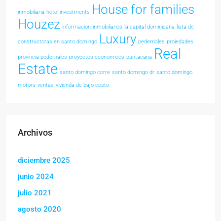
House for families
inmobiliaria
hotel investments
Houzez
informacion
inmobiliarios
la capital dominicana
lista de
Luxury
constructoras en santo domingo
pedernales
proiedades
Real
provincia pedernales
proyectos economicos
puntacana
Estate
santo domingo corre
santo domingo dr
santo domingo
motors
ventas
vivienda de bajo costo
Archivos
diciembre 2025
junio 2024
julio 2021
agosto 2020