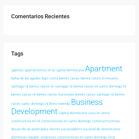
Comentarios Recientes
Tags
Apartment
agentes
apartamentos en la capital dominicana
bahia de las aguilas
bajo costo
bienes raices
bienes raices el ensueno
santiago rd
bienes raices en santiago rd
bienes raices en santo domingo rd
bienes raices rd
bienes raices real estate
bienes raices santiago rd
bienes
Business
raices santo domingo rd
Bono vivienda
Development
capital dominicana
casa en venta
constructora en rd
constructoras en santo domingo
constructructoras
desarrollo de pederdales
distrito nacionaldistro nacional de
dominicanos
dominican republic
empresas constructoras en santo domingo
feria