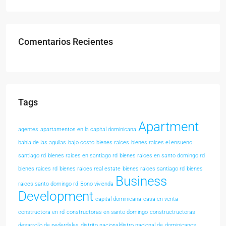
Comentarios Recientes
Tags
Apartment
agentes
apartamentos en la capital dominicana
bahia de las aguilas
bajo costo
bienes raices
bienes raices el ensueno
santiago rd
bienes raices en santiago rd
bienes raices en santo domingo rd
bienes raices rd
bienes raices real estate
bienes raices santiago rd
bienes
Business
raices santo domingo rd
Bono vivienda
Development
capital dominicana
casa en venta
constructora en rd
constructoras en santo domingo
constructructoras
desarrollo de pederdales
distrito nacionaldistro nacional de
dominicanos