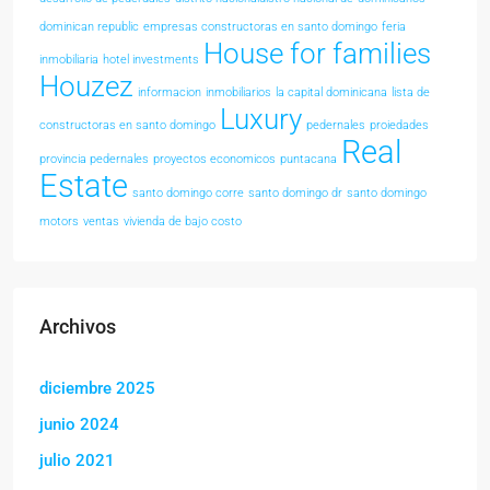
dominican republic
empresas constructoras en santo domingo
feria
House for families
inmobiliaria
hotel investments
Houzez
informacion
inmobiliarios
la capital dominicana
lista de
Luxury
constructoras en santo domingo
pedernales
proiedades
Real
provincia pedernales
proyectos economicos
puntacana
Estate
santo domingo corre
santo domingo dr
santo domingo
motors
ventas
vivienda de bajo costo
Archivos
diciembre 2025
junio 2024
julio 2021