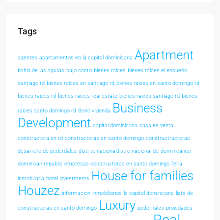
Tags
Apartment
agentes
apartamentos en la capital dominicana
bahia de las aguilas
bajo costo
bienes raices
bienes raices el ensueno
santiago rd
bienes raices en santiago rd
bienes raices en santo domingo rd
bienes raices rd
bienes raices real estate
bienes raices santiago rd
bienes
Business
raices santo domingo rd
Bono vivienda
Development
capital dominicana
casa en venta
constructora en rd
constructoras en santo domingo
constructructoras
desarrollo de pederdales
distrito nacionaldistro nacional de
dominicanos
dominican republic
empresas constructoras en santo domingo
feria
House for families
inmobiliaria
hotel investments
Houzez
informacion
inmobiliarios
la capital dominicana
lista de
Luxury
constructoras en santo domingo
pedernales
proiedades