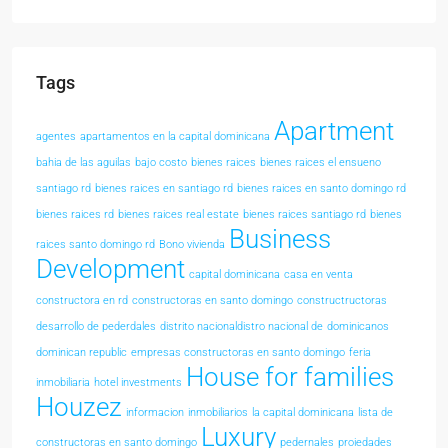
Tags
Apartment
agentes
apartamentos en la capital dominicana
bahia de las aguilas
bajo costo
bienes raices
bienes raices el ensueno
santiago rd
bienes raices en santiago rd
bienes raices en santo domingo rd
bienes raices rd
bienes raices real estate
bienes raices santiago rd
bienes
Business
raices santo domingo rd
Bono vivienda
Development
capital dominicana
casa en venta
constructora en rd
constructoras en santo domingo
constructructoras
desarrollo de pederdales
distrito nacionaldistro nacional de
dominicanos
dominican republic
empresas constructoras en santo domingo
feria
House for families
inmobiliaria
hotel investments
Houzez
informacion
inmobiliarios
la capital dominicana
lista de
Luxury
constructoras en santo domingo
pedernales
proiedades